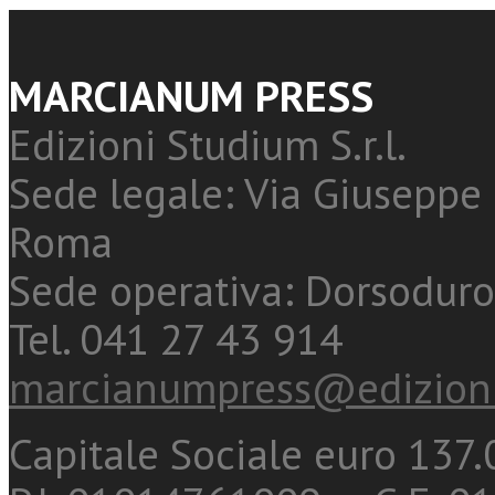
MARCIANUM PRESS
Edizioni Studium S.r.l.
Sede legale: Via Giuseppe 
Roma
Sede operativa: Dorsoduro
Tel. 041 27 43 914
marcianumpress@edizioni
Capitale Sociale euro 137.0