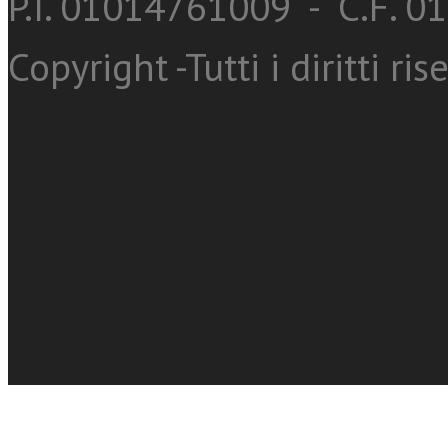
P.I. 01014761009 - C.F. 
Copyright -Tutti i diritti ris