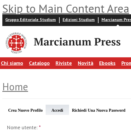
Skip to Main Content Area
Gruppo Editoriale Studium
Edizioni Studium
Marcianum Pre
Chi siamo
Catalogo
Riviste
Novità
Ebooks
Pro
Home
Crea Nuovo Profilo
Accedi
Richiedi Una Nuova Password
Nome utente:
*