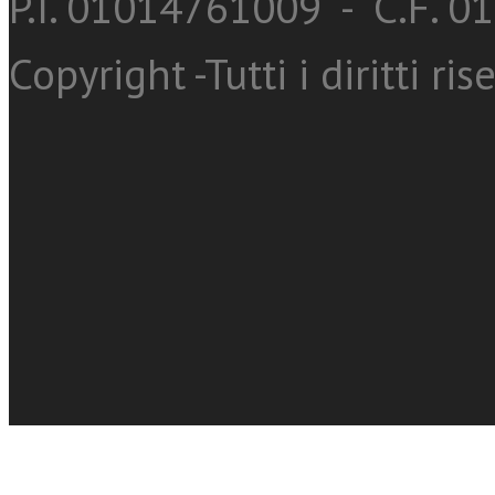
P.I. 01014761009 - C.F. 
Copyright -Tutti i diritti ris