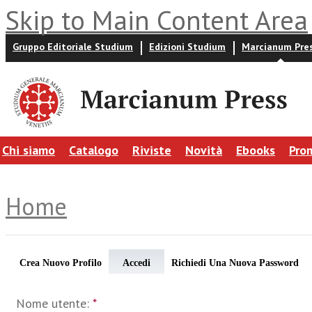
Skip to Main Content Area
Gruppo Editoriale Studium
Edizioni Studium
Marcianum Pre
Chi siamo
Catalogo
Riviste
Novità
Ebooks
Pro
Home
Crea Nuovo Profilo
Accedi
Richiedi Una Nuova Password
Nome utente:
*