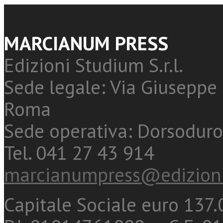
MARCIANUM PRESS
Edizioni Studium S.r.l.
Sede legale: Via Giuseppe 
Roma
Sede operativa: Dorsoduro
Tel. 041 27 43 914
marcianumpress@edizioni
Capitale Sociale euro 137.0