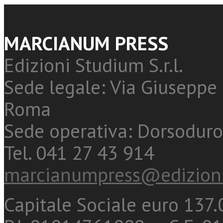
MARCIANUM PRESS
Edizioni Studium S.r.l.
Sede legale: Via Giuseppe 
Roma
Sede operativa: Dorsoduro
Tel. 041 27 43 914
marcianumpress@edizioni
Capitale Sociale euro 137.0