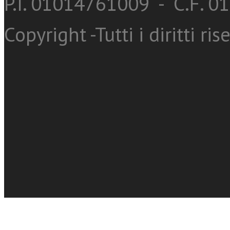
P.I. 01014761009 - C.F. 
Copyright -Tutti i diritti ris