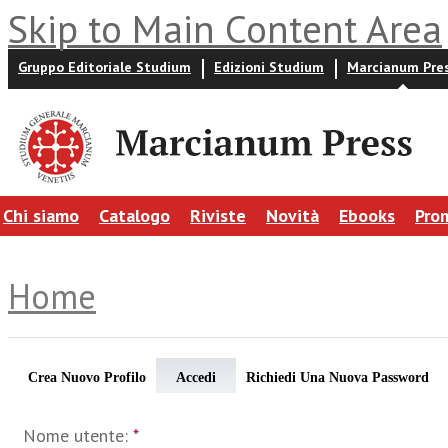
Skip to Main Content Area
Gruppo Editoriale Studium
Edizioni Studium
Marcianum Pre
Chi siamo
Catalogo
Riviste
Novità
Ebooks
Pro
Home
Crea Nuovo Profilo
Accedi
Richiedi Una Nuova Password
Nome utente:
*