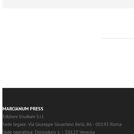
facebook
Twitter
MARCIANUM PRESS
Edizioni Studium S.r.l.
Sede legale: Via Giuseppe Gioachino Belli, 86 - 00193 Roma
Sede operativa: Dorsoduro 1 – 30123 Venezia