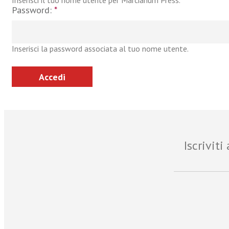
Inserisci il tuo nome utente per Marcianum Press.
Password:
*
Inserisci la password associata al tuo nome utente.
Iscrivit