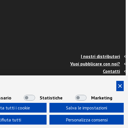
I nostri distributori
Vuoi pubblicare con noi?
Contatti
Info e spedizioni
Termini e condizioni
Cookies
sario
Statistiche
Marketing
Privacy
ta tutti i cookie
Salva le impostazioni
Area Docenti
Newsletter
ifiuta tutti
Personalizza consensi