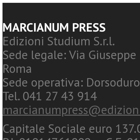
MARCIANUM PRESS
Edizioni Studium S.r.l.
Sede legale: Via Giuseppe 
Roma
Sede operativa: Dorsoduro
Tel. 041 27 43 914
marcianumpress@edizioni
Capitale Sociale euro 137.0