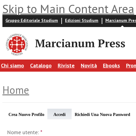
Skip to Main Content Area
Gruppo Editoriale Studium
Edizioni Studium
Marcianum Pre
Chi siamo
Catalogo
Riviste
Novità
Ebooks
Pro
Home
Crea Nuovo Profilo
Accedi
Richiedi Una Nuova Password
Nome utente:
*