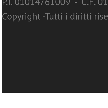
P.I. 01014761009 - C.F. 
Copyright -Tutti i diritti ris