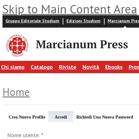
Skip to Main Content Area
Gruppo Editoriale Studium
Edizioni Studium
Marcianum Pre
Chi siamo
Catalogo
Riviste
Novità
Ebooks
Pro
Home
Crea Nuovo Profilo
Accedi
Richiedi Una Nuova Password
Nome utente:
*