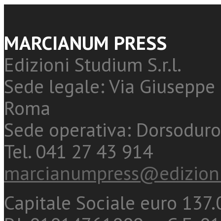
MARCIANUM PRESS
Edizioni Studium S.r.l.
Sede legale: Via Giuseppe 
Roma
Sede operativa: Dorsoduro
Tel. 041 27 43 914
marcianumpress@edizioni
Capitale Sociale euro 137.0