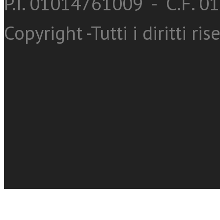
P.I. 01014761009 - C.F. 
Copyright -Tutti i diritti ris