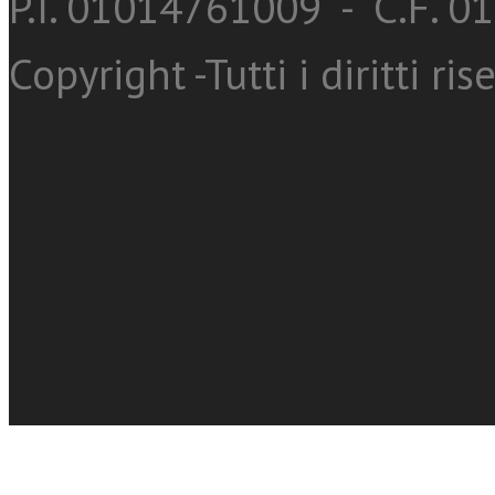
P.I. 01014761009 - C.F. 
Copyright -Tutti i diritti ris