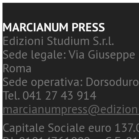
MARCIANUM PRESS
Edizioni Studium S.r.l.
Sede legale: Via Giuseppe 
Roma
Sede operativa: Dorsoduro
Tel. 041 27 43 914
marcianumpress@edizioni
Capitale Sociale euro 137.0