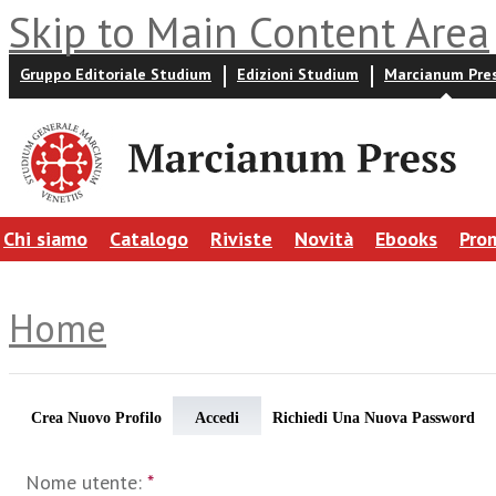
Skip to Main Content Area
Gruppo Editoriale Studium
Edizioni Studium
Marcianum Pre
Chi siamo
Catalogo
Riviste
Novità
Ebooks
Pro
Home
Crea Nuovo Profilo
Accedi
Richiedi Una Nuova Password
Nome utente:
*