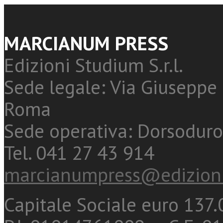
MARCIANUM PRESS
Edizioni Studium S.r.l.
Sede legale: Via Giuseppe 
Roma
Sede operativa: Dorsoduro
Tel. 041 27 43 914
marcianumpress@edizioni
Capitale Sociale euro 137.0