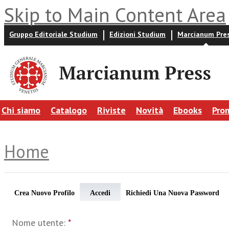
Skip to Main Content Area
Gruppo Editoriale Studium
Edizioni Studium
Marcianum Pre
Chi siamo
Catalogo
Riviste
Novità
Ebooks
Pro
Home
Crea Nuovo Profilo
Accedi
Richiedi Una Nuova Password
Nome utente:
*