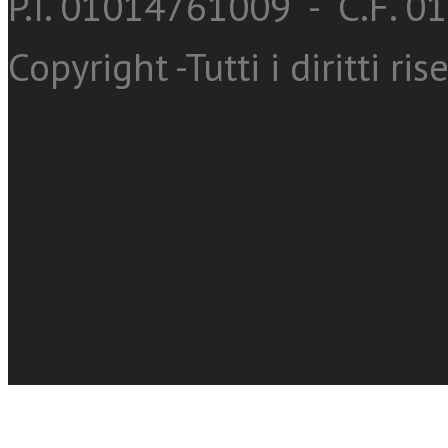
P.I. 01014761009 - C.F. 
Copyright -Tutti i diritti ris