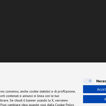
Neces
Accet
vio consenso, anche cookie statistici e di profilazione,
orti contenuti e annunci in linea con le tue
R
 attivare. Se chiudi il banner usando la X, verranno
ne. Puoi cambiare idea quando vuoi dalla Cookie Policy.