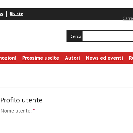
ss
Riviste
Carre
Cerca
mozioni
Prossime uscite
Autori
News ed eventi
R
Profilo utente
Nome utente:
*