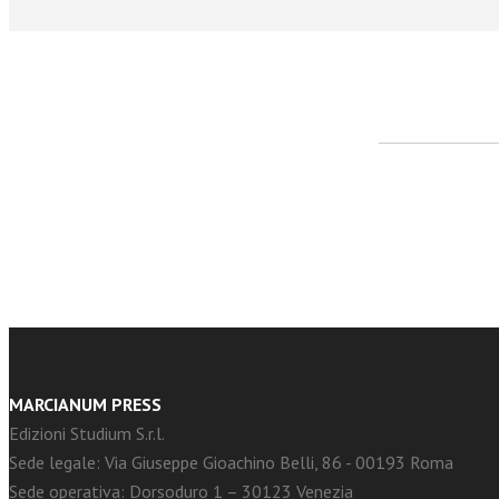
facebook
Twitter
MARCIANUM PRESS
Edizioni Studium S.r.l.
Sede legale: Via Giuseppe Gioachino Belli, 86 - 00193 Roma
Sede operativa: Dorsoduro 1 – 30123 Venezia