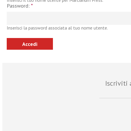
Inserisci il tuo nome utente per Marcianum Press.
Password:
*
Inserisci la password associata al tuo nome utente.
Iscrivit