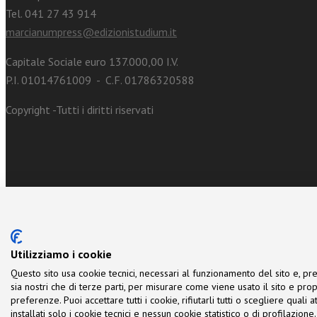
Tel. 041 27 43 914
marcianumpress@edizionistudium.it
Capitale Sociale euro 137.000,00 I.V.
P.I. 01014761009 - C.F. 01786320588
Copyright -Tutti i diritti riservati
Utilizziamo i cookie
Questo sito usa cookie tecnici, necessari al funzionamento del sito e, pre
sia nostri che di terze parti, per misurare come viene usato il sito e prop
preferenze. Puoi accettare tutti i cookie, rifiutarli tutti o scegliere quali
installati solo i cookie tecnici e nessun cookie statistico o di profilazio