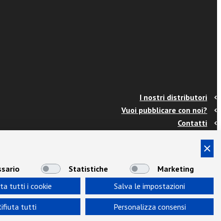
I nostri distributori
Vuoi pubblicare con noi?
Contatti
Info e spedizioni
Termini e condizioni
Cookies
sario
Statistiche
Marketing
Privacy
ta tutti i cookie
Salva le impostazioni
Area Docenti
Newsletter
ifiuta tutti
Personalizza consensi