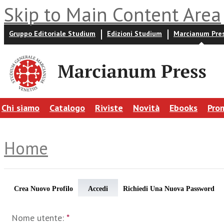
Skip to Main Content Area
Gruppo Editoriale Studium
Edizioni Studium
Marcianum Pre
Chi siamo
Catalogo
Riviste
Novità
Ebooks
Pro
Home
Crea Nuovo Profilo
Accedi
Richiedi Una Nuova Password
Nome utente:
*