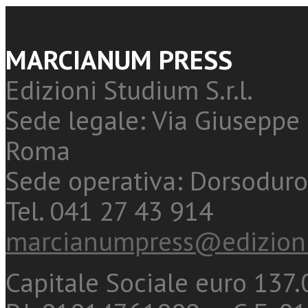
MARCIANUM PRESS
Edizioni Studium S.r.l.
Sede legale: Via Giuseppe 
Roma
Sede operativa: Dorsoduro
Tel. 041 27 43 914
marcianumpress@edizioni
Capitale Sociale euro 137.0