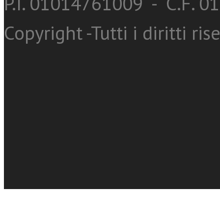
P.I. 01014761009 - C.F. 
Copyright -Tutti i diritti ris