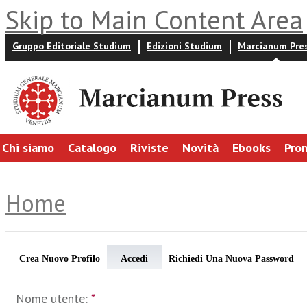
Skip to Main Content Area
Gruppo Editoriale Studium
Edizioni Studium
Marcianum Pre
Chi siamo
Catalogo
Riviste
Novità
Ebooks
Pro
Home
Crea Nuovo Profilo
Accedi
Richiedi Una Nuova Password
Nome utente:
*