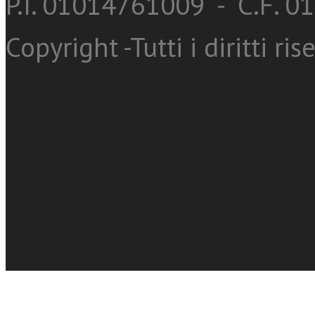
P.I. 01014761009 - C.F. 
Copyright -Tutti i diritti ris