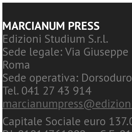
MARCIANUM PRESS
Edizioni Studium S.r.l.
Sede legale: Via Giuseppe 
Roma
Sede operativa: Dorsoduro
Tel. 041 27 43 914
marcianumpress@edizioni
Capitale Sociale euro 137.0