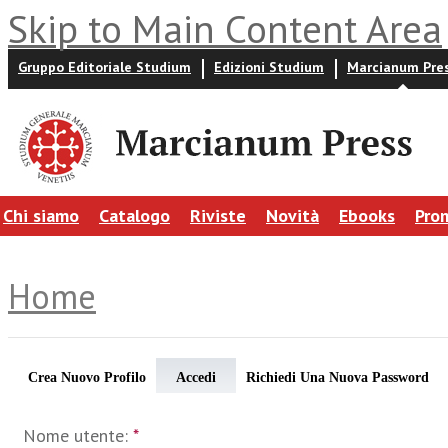
Skip to Main Content Area
Gruppo Editoriale Studium
Edizioni Studium
Marcianum Pre
Chi siamo
Catalogo
Riviste
Novità
Ebooks
Pro
Home
Crea Nuovo Profilo
Accedi
Richiedi Una Nuova Password
Nome utente:
*