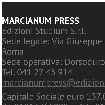
MARCIANUM PRESS
Edizioni Studium S.r.l.
Sede legale: Via Giuseppe 
Roma
Sede operativa: Dorsoduro
Tel. 041 27 43 914
marcianumpress@edizioni
Capitale Sociale euro 137.0