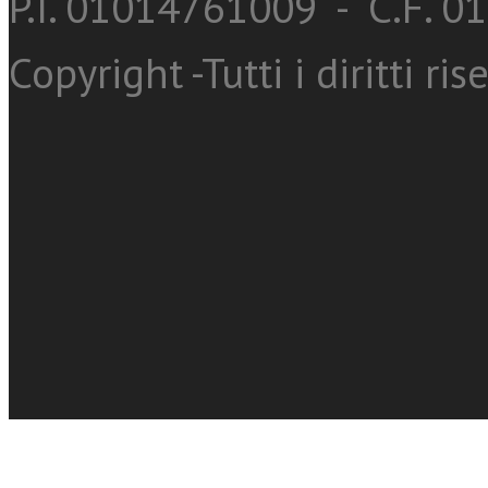
P.I. 01014761009 - C.F. 
Copyright -Tutti i diritti ris