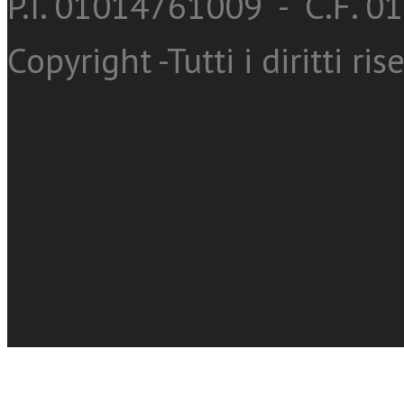
P.I. 01014761009 - C.F. 
Copyright -Tutti i diritti ris