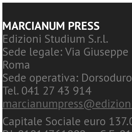
MARCIANUM PRESS
Edizioni Studium S.r.l.
Sede legale: Via Giuseppe 
Roma
Sede operativa: Dorsoduro
Tel. 041 27 43 914
marcianumpress@edizioni
Capitale Sociale euro 137.0