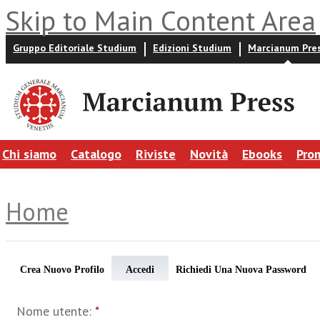
Skip to Main Content Area
Gruppo Editoriale Studium
Edizioni Studium
Marcianum Pre
Chi siamo
Catalogo
Riviste
Novità
Ebooks
Pro
Home
Crea Nuovo Profilo
Accedi
Richiedi Una Nuova Password
Nome utente:
*