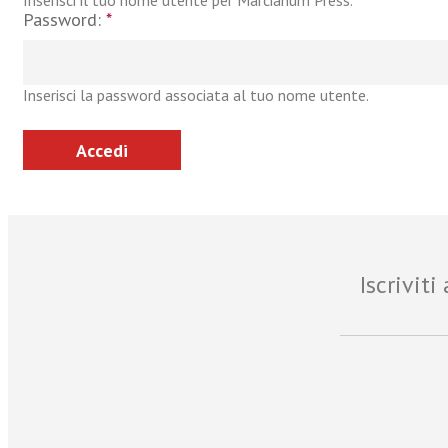
Inserisci il tuo nome utente per Marcianum Press.
Password:
*
Inserisci la password associata al tuo nome utente.
Iscrivit