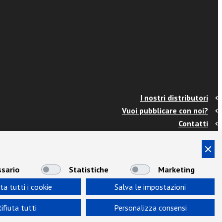
I nostri distributori
Vuoi pubblicare con noi?
Contatti
Info e spedizioni
Termini e condizioni
Cookies
sario
Statistiche
Marketing
Privacy
ta tutti i cookie
Salva le impostazioni
Area Docenti
Newsletter
ifiuta tutti
Personalizza consensi