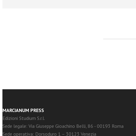
facebook
Twitter
MARCIANUM PRESS
Edizioni Studium S.r.l.
Sede legale: Via Giuseppe Gioachino Belli, 86 - 00193 Roma
Sede operativa: Dorsoduro 1 – 30123 Venezia