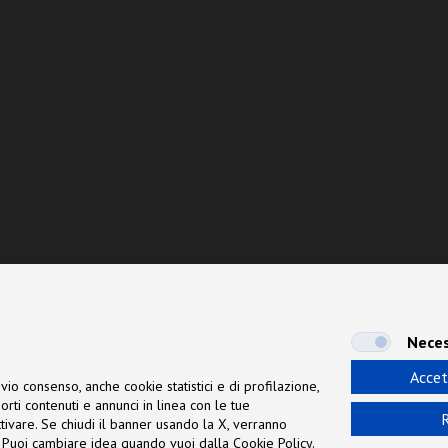
Neces
Accet
vio consenso, anche cookie statistici e di profilazione,
orti contenuti e annunci in linea con le tue
R
 attivare. Se chiudi il banner usando la X, verranno
ne. Puoi cambiare idea quando vuoi dalla Cookie Policy.