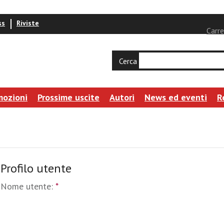
ss
Riviste
Carre
Cerca
mozioni
Prossime uscite
Autori
News ed eventi
R
Profilo utente
Nome utente:
*