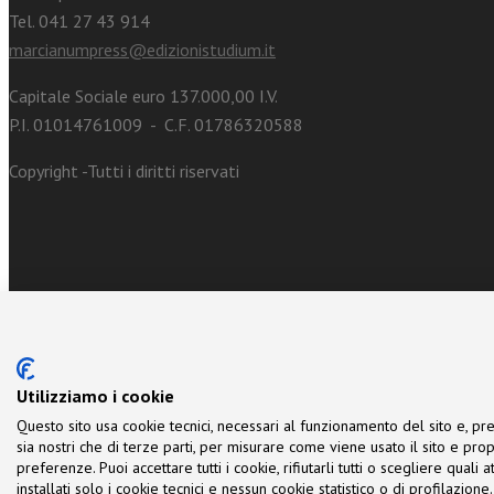
Tel. 041 27 43 914
marcianumpress@edizionistudium.it
Capitale Sociale euro 137.000,00 I.V.
P.I. 01014761009 - C.F. 01786320588
Copyright -Tutti i diritti riservati
Utilizziamo i cookie
Questo sito usa cookie tecnici, necessari al funzionamento del sito e, pre
sia nostri che di terze parti, per misurare come viene usato il sito e prop
preferenze. Puoi accettare tutti i cookie, rifiutarli tutti o scegliere quali
installati solo i cookie tecnici e nessun cookie statistico o di profilazio