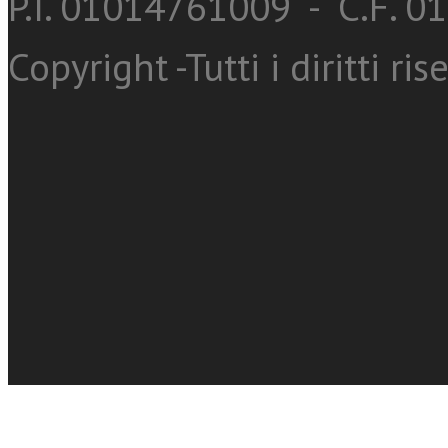
P.I. 01014761009 - C.F. 
Copyright -Tutti i diritti ris