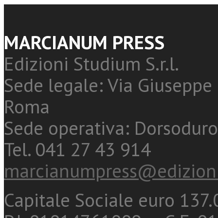
MARCIANUM PRESS
Edizioni Studium S.r.l.
Sede legale: Via Giuseppe 
Roma
Sede operativa: Dorsoduro
Tel. 041 27 43 914
marcianumpress@edizioni
Capitale Sociale euro 137.0