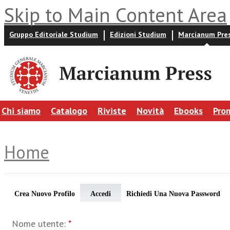
Skip to Main Content Area
Gruppo Editoriale Studium
Edizioni Studium
Marcianum Pre
Chi siamo
Catalogo
Riviste
Novità
Ebooks
Pro
Home
Crea Nuovo Profilo
Accedi
Richiedi Una Nuova Password
Nome utente:
*