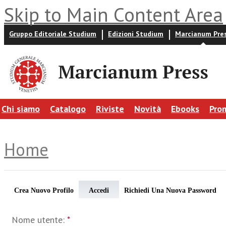
Skip to Main Content Area
Gruppo Editoriale Studium
Edizioni Studium
Marcianum Pre
Chi siamo
Catalogo
Riviste
Novità
Ebooks
Pro
Home
Crea Nuovo Profilo
Accedi
Richiedi Una Nuova Password
Nome utente:
*