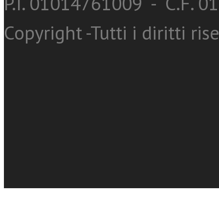
P.I. 01014761009 - C.F. 
Copyright -Tutti i diritti ris