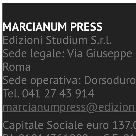
MARCIANUM PRESS
Edizioni Studium S.r.l.
Sede legale: Via Giuseppe 
Roma
Sede operativa: Dorsoduro
Tel. 041 27 43 914
marcianumpress@edizioni
Capitale Sociale euro 137.0