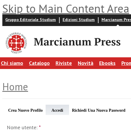
Skip to Main Content Area
Gruppo Editoriale Studium
Edizioni Studium
Marcianum Pre
Chi siamo
Catalogo
Riviste
Novità
Ebooks
Pro
Home
Crea Nuovo Profilo
Accedi
Richiedi Una Nuova Password
Nome utente:
*