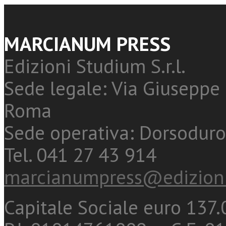
MARCIANUM PRESS
Edizioni Studium S.r.l.
Sede legale: Via Giuseppe 
Roma
Sede operativa: Dorsoduro
Tel. 041 27 43 914
marcianumpress@edizioni
Capitale Sociale euro 137.0