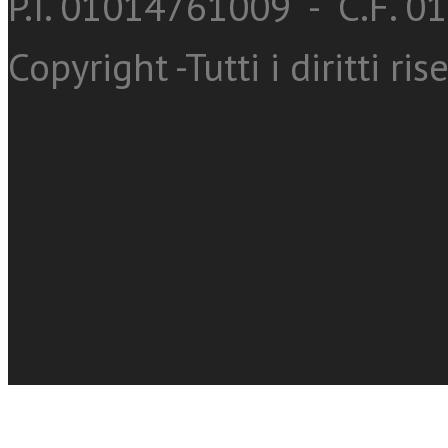
P.I. 01014761009 - C.F. 
Copyright -Tutti i diritti ris