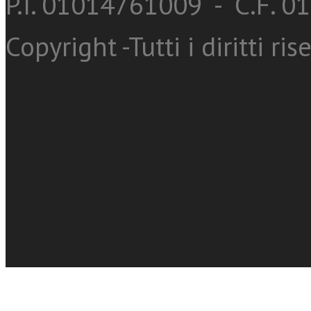
P.I. 01014761009 - C.F. 
Copyright -Tutti i diritti ris