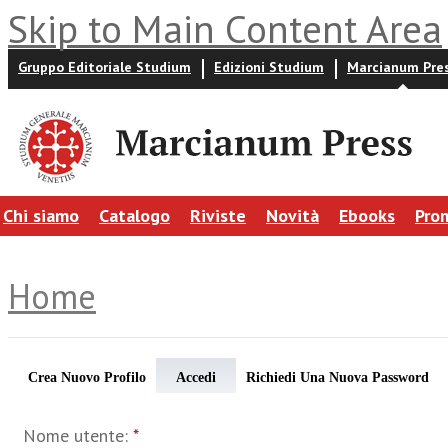
Skip to Main Content Area
Gruppo Editoriale Studium
Edizioni Studium
Marcianum Pre
Chi siamo
Catalogo
Riviste
Novità
Ebooks
Pro
Home
Crea Nuovo Profilo
Accedi
Richiedi Una Nuova Password
Nome utente:
*