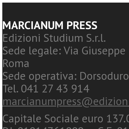
MARCIANUM PRESS
Edizioni Studium S.r.l.
Sede legale: Via Giuseppe 
Roma
Sede operativa: Dorsoduro
Tel. 041 27 43 914
marcianumpress@edizioni
Capitale Sociale euro 137.0