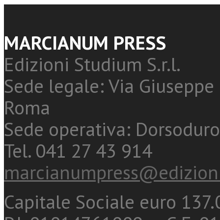
MARCIANUM PRESS
Edizioni Studium S.r.l.
Sede legale: Via Giuseppe 
Roma
Sede operativa: Dorsoduro
Tel. 041 27 43 914
marcianumpress@edizioni
Capitale Sociale euro 137.0