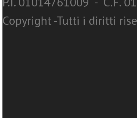
P.I. 01014761009 - C.F. 
Copyright -Tutti i diritti ris