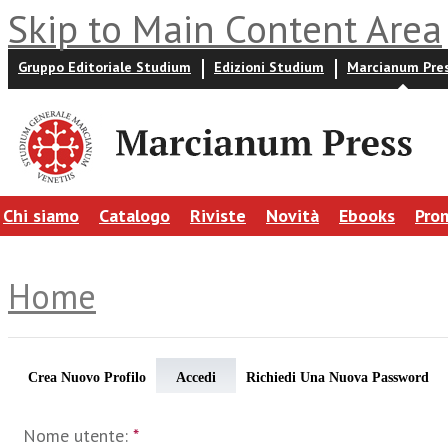
Skip to Main Content Area
Gruppo Editoriale Studium
Edizioni Studium
Marcianum Pre
Chi siamo
Catalogo
Riviste
Novità
Ebooks
Pro
Home
Crea Nuovo Profilo
Accedi
Richiedi Una Nuova Password
Nome utente:
*