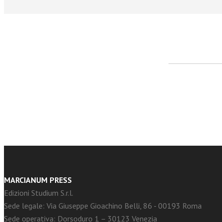
facebook
Twitter
MARCIANUM PRESS
Edizioni Studium S.r.l.
Sede legale: Via Giuseppe Gioachino Belli, 86 - 00193 Roma
Sede operativa: Dorsoduro 1 – 30123 Venezia