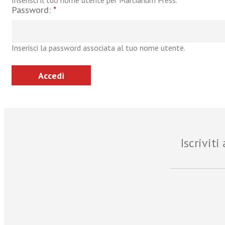
Inserisci il tuo nome utente per Marcianum Press.
Password:
*
Inserisci la password associata al tuo nome utente.
Iscrivit