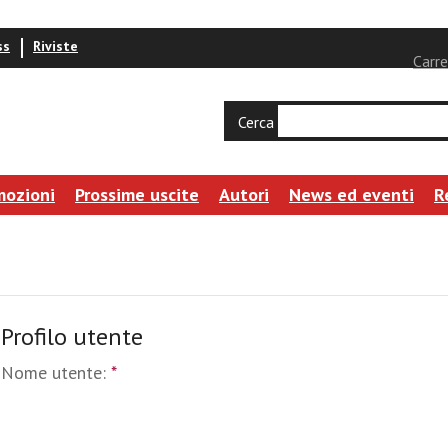
ss
Riviste
Carre
Cerca
mozioni
Prossime uscite
Autori
News ed eventi
R
Profilo utente
Nome utente:
*