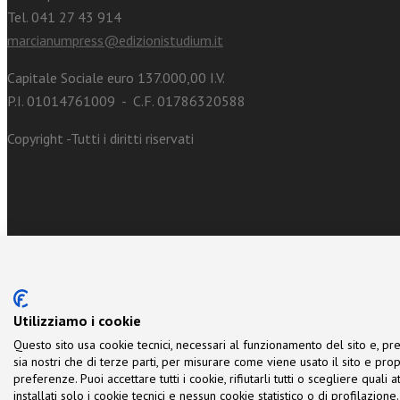
Tel. 041 27 43 914
marcianumpress@edizionistudium.it
Capitale Sociale euro 137.000,00 I.V.
P.I. 01014761009 - C.F. 01786320588
Copyright -Tutti i diritti riservati
Utilizziamo i cookie
Questo sito usa cookie tecnici, necessari al funzionamento del sito e, pre
sia nostri che di terze parti, per misurare come viene usato il sito e prop
preferenze. Puoi accettare tutti i cookie, rifiutarli tutti o scegliere quali
installati solo i cookie tecnici e nessun cookie statistico o di profilazio