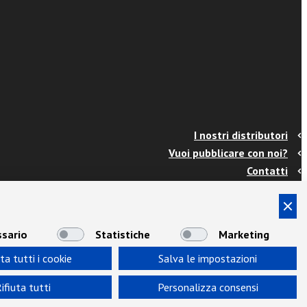
I nostri distributori
Vuoi pubblicare con noi?
Contatti
Info e spedizioni
Termini e condizioni
Cookies
sario
Statistiche
Marketing
Privacy
ta tutti i cookie
Salva le impostazioni
Area Docenti
Newsletter
ifiuta tutti
Personalizza consensi