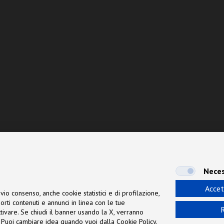
Neces
Accet
vio consenso, anche cookie statistici e di profilazione,
orti contenuti e annunci in linea con le tue
R
 attivare. Se chiudi il banner usando la X, verranno
ne. Puoi cambiare idea quando vuoi dalla Cookie Policy.