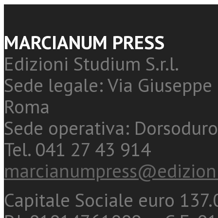
MARCIANUM PRESS
Edizioni Studium S.r.l.
Sede legale: Via Giuseppe 
Roma
Sede operativa: Dorsoduro
Tel. 041 27 43 914
marcianumpress@edizioni
Capitale Sociale euro 137.0