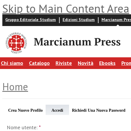
Skip to Main Content Area
Gruppo Editoriale Studium
Edizioni Studium
Marcianum Pre
Chi siamo
Catalogo
Riviste
Novità
Ebooks
Pro
Home
Crea Nuovo Profilo
Accedi
Richiedi Una Nuova Password
Nome utente:
*