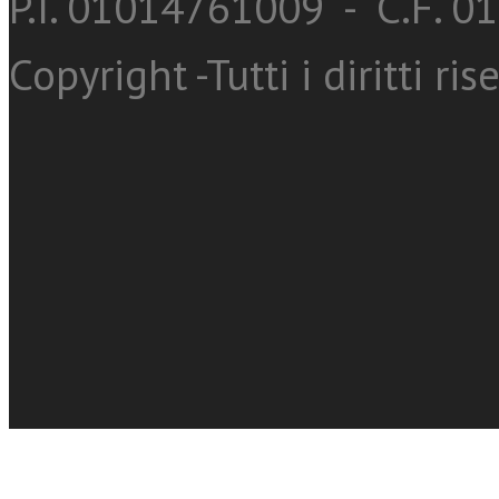
P.I. 01014761009 - C.F. 
Copyright -Tutti i diritti ris