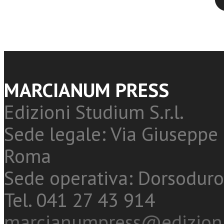
MARCIANUM PRESS
Edizioni Studium S.r.l.
Sede legale: Via Giuseppe 
Roma
Sede operativa: Dorsoduro
Tel. 041 27 43 914
marcianumpress@edizioni