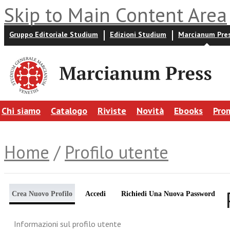
Skip to Main Content Area
Gruppo Editoriale Studium
Edizioni Studium
Marcianum Pre
Chi siamo
Catalogo
Riviste
Novità
Ebooks
Pro
Home
/
Profilo utente
Crea Nuovo Profilo
Accedi
Richiedi Una Nuova Password
Informazioni sul profilo utente