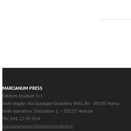
facebook
Twitter
MARCIANUM PRESS
Edizioni Studium S.r.l.
Sede legale: Via Giuseppe Gioachino Belli, 86 - 00193 Roma
Sede operativa: Dorsoduro 1 – 30123 Venezia
Tel. 041 27 43 914
marcianumpress@edizionistudium.it