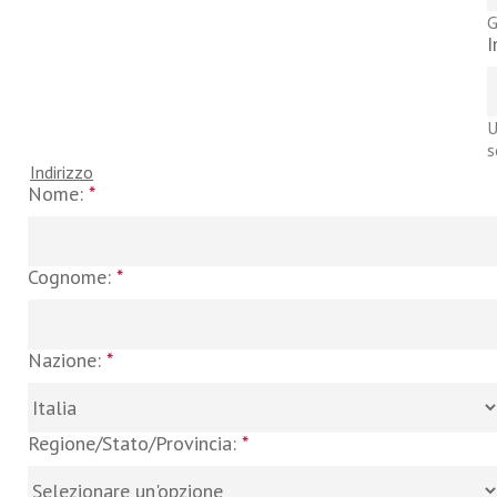
G
I
U
s
Indirizzo
Nome:
*
Cognome:
*
Nazione:
*
Regione/Stato/Provincia:
*