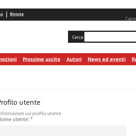
ss
Riviste
Carre
Cerca
mozioni
Prossime uscite
Autori
News ed eventi
R
Profilo utente
nformazioni sul profilo utente
Nome utente:
*