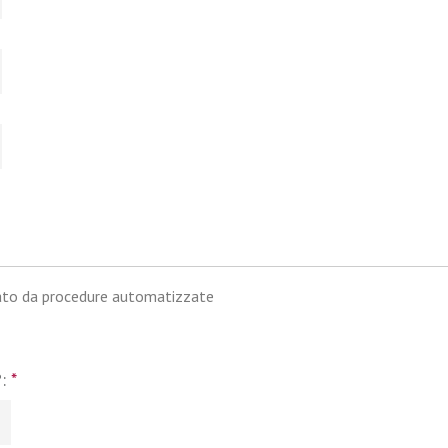
iato da procedure automatizzate
?:
*