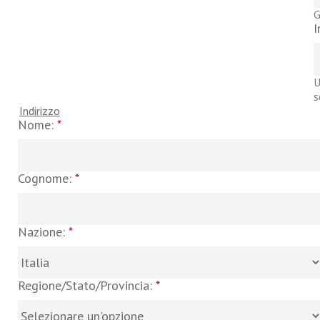
G
I
U
s
Indirizzo
Nome:
*
Cognome:
*
Nazione:
*
Regione/Stato/Provincia:
*