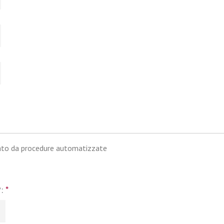
iato da procedure automatizzate
?:
*