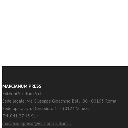
facebook
Twitter
MARCIANUM PRESS
Edizioni Studium S.r.l.
Sede legale: Via Giuseppe Gioachino Belli, 86 - 00193 Roma
Sede operativa: Dorsoduro 1 – 30123 Venezia
Tel. 041 27 43 914
marcianumpress@edizionistudium.it