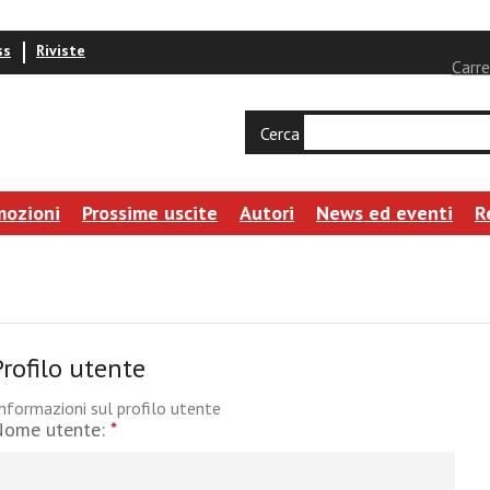
ss
Riviste
Carre
Cerca
mozioni
Prossime uscite
Autori
News ed eventi
R
Profilo utente
nformazioni sul profilo utente
Nome utente:
*