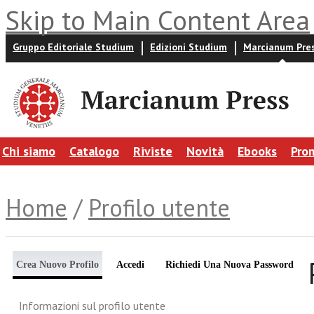
Skip to Main Content Area
Gruppo Editoriale Studium
Edizioni Studium
Marcianum Pre
Chi siamo
Catalogo
Riviste
Novità
Ebooks
Pro
Home
/
Profilo utente
Crea Nuovo Profilo
Accedi
Richiedi Una Nuova Password
Informazioni sul profilo utente