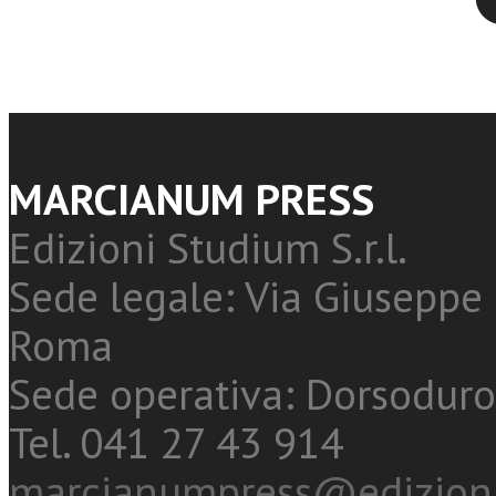
MARCIANUM PRESS
Edizioni Studium S.r.l.
Sede legale: Via Giuseppe 
Roma
Sede operativa: Dorsoduro
Tel. 041 27 43 914
marcianumpress@edizioni