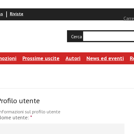
ss
Riviste
Carre
Cerca
mozioni
Prossime uscite
Autori
News ed eventi
R
Profilo utente
nformazioni sul profilo utente
Nome utente:
*