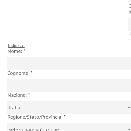
G
I
U
s
Indirizzo
Nome:
*
Cognome:
*
Nazione:
*
Regione/Stato/Provincia:
*