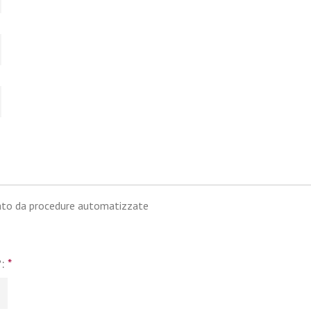
iato da procedure automatizzate
?:
*