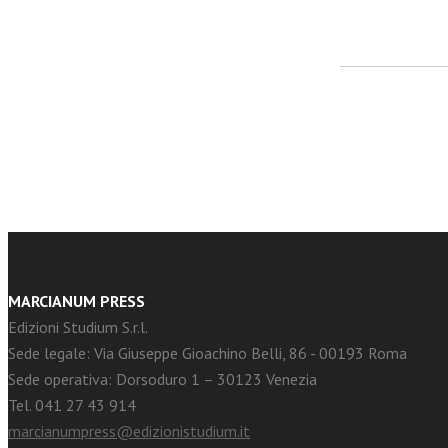
facebook
Twitter
MARCIANUM PRESS
Edizioni Studium S.r.l.
Sede legale: Via Giuseppe Gioachino Belli, 86 - 00193 Roma
Sede operativa: Dorsoduro 1 – 30123 Venezia
Tel. 041 27 43 914
marcianumpress@edizionistudium.it