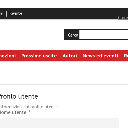
ss
Riviste
Carre
Cerca
mozioni
Prossime uscite
Autori
News ed eventi
R
Profilo utente
nformazioni sul profilo utente
Nome utente:
*