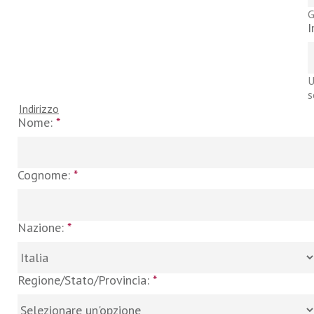
G
I
U
s
Indirizzo
Nome:
*
Cognome:
*
Nazione:
*
Regione/Stato/Provincia:
*