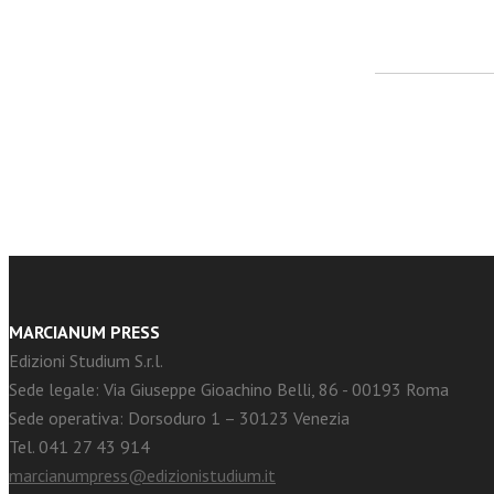
facebook
Twitter
MARCIANUM PRESS
Edizioni Studium S.r.l.
Sede legale: Via Giuseppe Gioachino Belli, 86 - 00193 Roma
Sede operativa: Dorsoduro 1 – 30123 Venezia
Tel. 041 27 43 914
marcianumpress@edizionistudium.it