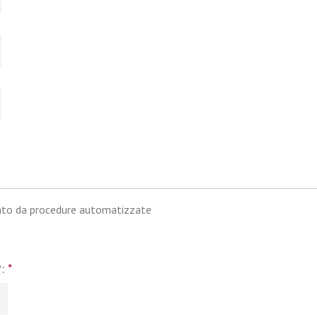
iato da procedure automatizzate
?:
*