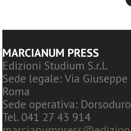
MARCIANUM PRESS
Edizioni Studium S.r.l.
Sede legale: Via Giuseppe 
Roma
Sede operativa: Dorsoduro
Tel. 041 27 43 914
marcianumpress@edizioni