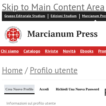
Skip to Main Content Area
Gruppo Editoriale Studium
Edizioni Studium
Marcianum Pre
Chi siamo
Catalogo
Riviste
Novità
Ebooks
Pro
Home
/
Profilo utente
Crea Nuovo Profilo
Accedi
Richiedi Una Nuova Password
Informazioni sul profilo utente