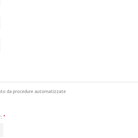
iato da procedure automatizzate
?:
*