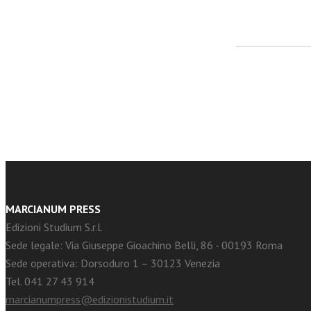
facebook
Twitter
MARCIANUM PRESS
Edizioni Studium S.r.l.
Sede legale: Via Giuseppe Gioachino Belli, 86 - 00193 Roma
Sede operativa: Dorsoduro 1 – 30123 Venezia
Tel. 041 27 43 914
marcianumpress@edizionistudium.it