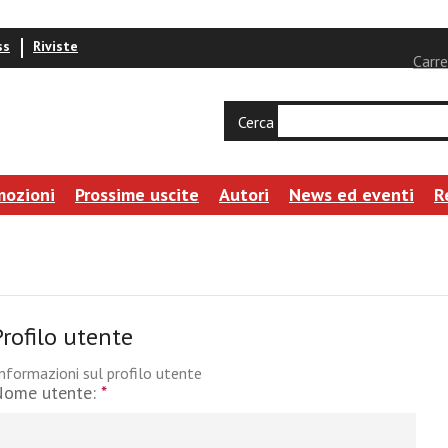
ss
Riviste
Carre
Cerca
mozioni
Prossime uscite
Autori
News ed eventi
R
Profilo utente
nformazioni sul profilo utente
Nome utente:
*