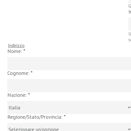
G
I
U
s
Indirizzo
Nome:
*
Cognome:
*
Nazione:
*
Regione/Stato/Provincia:
*