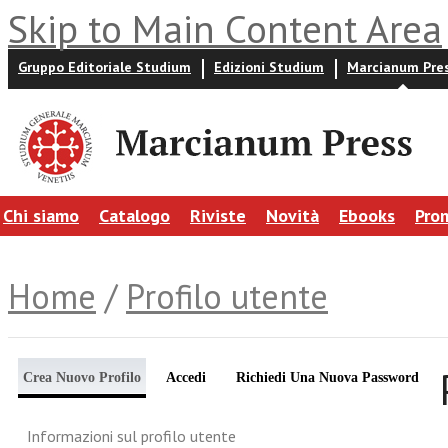
Skip to Main Content Area
Gruppo Editoriale Studium
Edizioni Studium
Marcianum Pre
Chi siamo
Catalogo
Riviste
Novità
Ebooks
Pro
Home
/
Profilo utente
Crea Nuovo Profilo
Accedi
Richiedi Una Nuova Password
Informazioni sul profilo utente