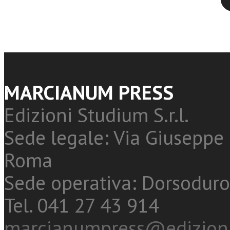
MARCIANUM PRESS
Edizioni Studium S.r.l.
Sede legale: Via Giuseppe 
Roma
Sede operativa: Dorsoduro
Tel. 041 27 43 914
marcianumpress@edizioni