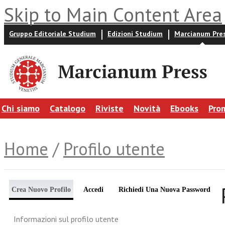
Skip to Main Content Area
Gruppo Editoriale Studium
Edizioni Studium
Marcianum Pre
Chi siamo
Catalogo
Riviste
Novità
Ebooks
Pro
Home
/
Profilo utente
Crea Nuovo Profilo
Accedi
Richiedi Una Nuova Password
Informazioni sul profilo utente