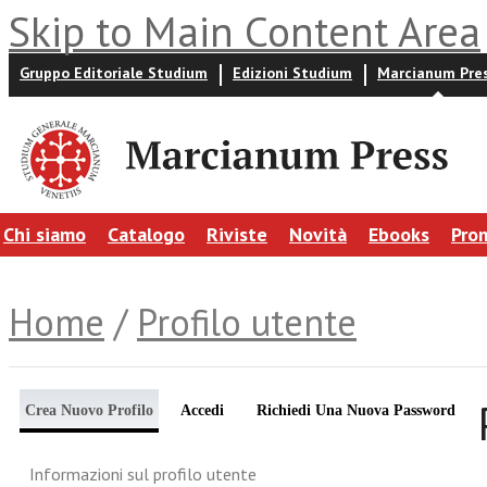
Skip to Main Content Area
Gruppo Editoriale Studium
Edizioni Studium
Marcianum Pre
Chi siamo
Catalogo
Riviste
Novità
Ebooks
Pro
Home
/
Profilo utente
Crea Nuovo Profilo
Accedi
Richiedi Una Nuova Password
Informazioni sul profilo utente