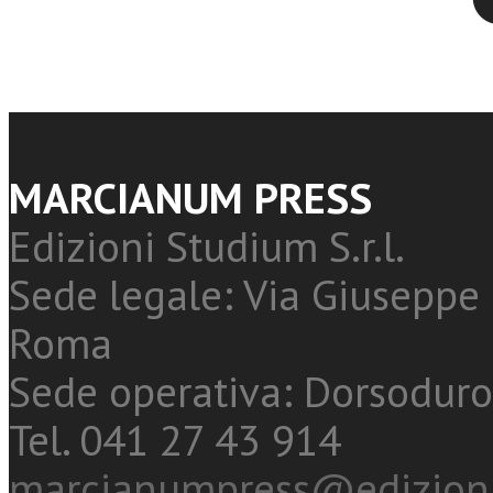
MARCIANUM PRESS
Edizioni Studium S.r.l.
Sede legale: Via Giuseppe 
Roma
Sede operativa: Dorsoduro
Tel. 041 27 43 914
marcianumpress@edizioni