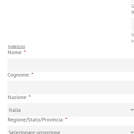
G
I
U
s
Indirizzo
Nome:
*
Cognome:
*
Nazione:
*
Regione/Stato/Provincia:
*