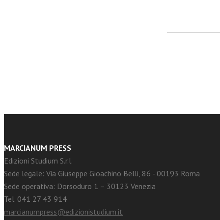
facebook
Twitter
MARCIANUM PRESS
Edizioni Studium S.r.l.
Sede legale: Via Giuseppe Gioachino Belli, 86 - 00193 Roma
Sede operativa: Dorsoduro 1 – 30123 Venezia
Tel. 041 27 43 914
marcianumpress@edizionistudium.it