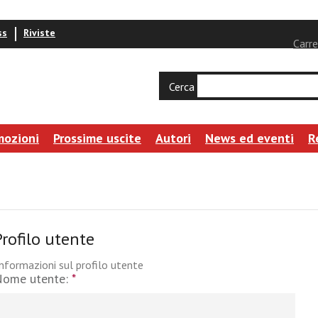
ss
Riviste
Carre
Cerca
mozioni
Prossime uscite
Autori
News ed eventi
R
Profilo utente
nformazioni sul profilo utente
Nome utente:
*