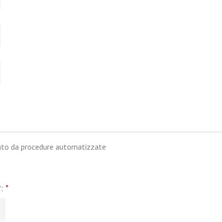
iato da procedure automatizzate
?:
*