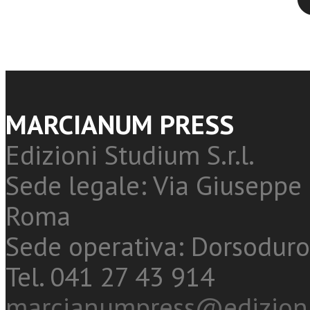
MARCIANUM PRESS
Edizioni Studium S.r.l.
Sede legale: Via Giuseppe 
Roma
Sede operativa: Dorsoduro
Tel. 041 27 43 914
marcianumpress@edizioni