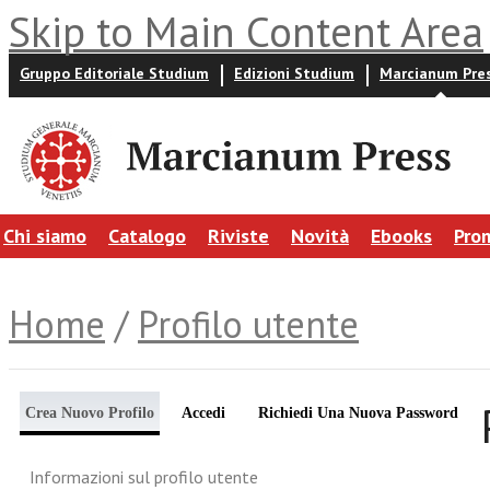
Skip to Main Content Area
Gruppo Editoriale Studium
Edizioni Studium
Marcianum Pre
Chi siamo
Catalogo
Riviste
Novità
Ebooks
Pro
Home
/
Profilo utente
Crea Nuovo Profilo
Accedi
Richiedi Una Nuova Password
Informazioni sul profilo utente