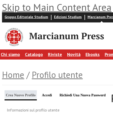
Skip to Main Content Area
Gruppo Editoriale Studium
Edizioni Studium
Marcianum Pre
Chi siamo
Catalogo
Riviste
Novità
Ebooks
Pro
Home
/
Profilo utente
Crea Nuovo Profilo
Accedi
Richiedi Una Nuova Password
Informazioni sul profilo utente