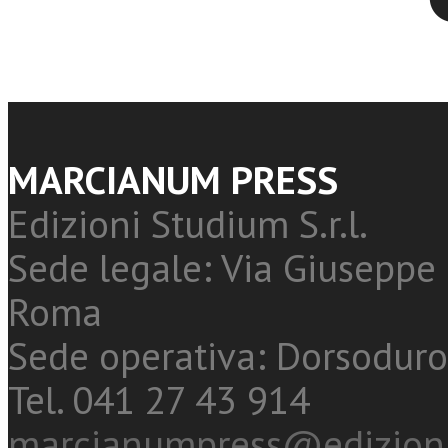
MARCIANUM PRESS
Edizioni Studium S.r.l.
Sede legale: Via Giuseppe 
Roma
Sede operativa: Dorsoduro
Tel. 041 27 43 914
marcianumpress@edizioni