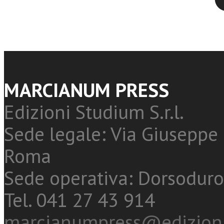
MARCIANUM PRESS
Edizioni Studium S.r.l.
Sede legale: Via Giuseppe 
Roma
Sede operativa: Dorsoduro
Tel. 041 27 43 914
marcianumpress@edizioni