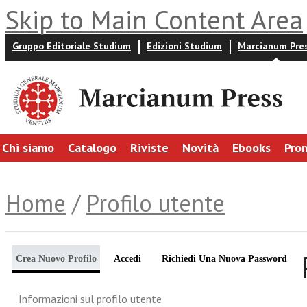
Skip to Main Content Area
Gruppo Editoriale Studium
Edizioni Studium
Marcianum Pre
Chi siamo
Catalogo
Riviste
Novità
Ebooks
Pro
Home
/
Profilo utente
Crea Nuovo Profilo
Accedi
Richiedi Una Nuova Password
Informazioni sul profilo utente