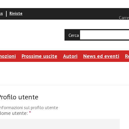
ss
Riviste
Carre
Cerca
mozioni
Prossime uscite
Autori
News ed eventi
R
Profilo utente
nformazioni sul profilo utente
Nome utente:
*