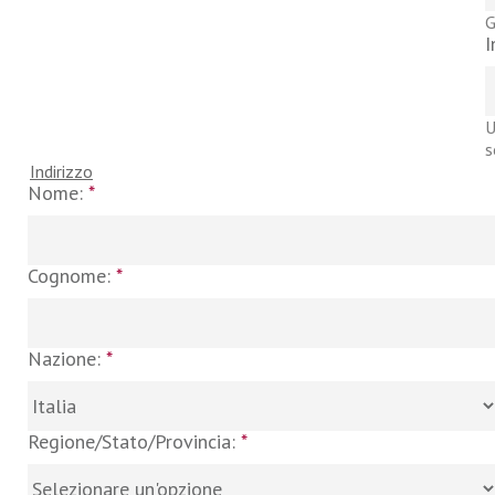
G
I
U
s
Indirizzo
Nome:
*
Cognome:
*
Nazione:
*
Regione/Stato/Provincia:
*