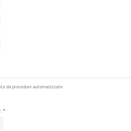
iato da procedure automatizzate
?:
*