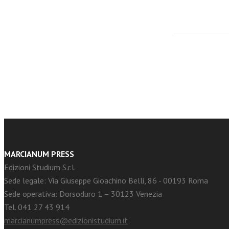
facebook
Twitter
MARCIANUM PRESS
Edizioni Studium S.r.l.
Sede legale: Via Giuseppe Gioachino Belli, 86 - 00193 Roma
Sede operativa: Dorsoduro 1 – 30123 Venezia
Tel. 041 27 43 914
marcianumpress@edizionistudium.it