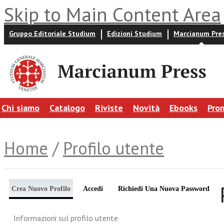
Skip to Main Content Area
Gruppo Editoriale Studium
Edizioni Studium
Marcianum Pre
Chi siamo
Catalogo
Riviste
Novità
Ebooks
Pro
Home
/
Profilo utente
Crea Nuovo Profilo
Accedi
Richiedi Una Nuova Password
Informazioni sul profilo utente