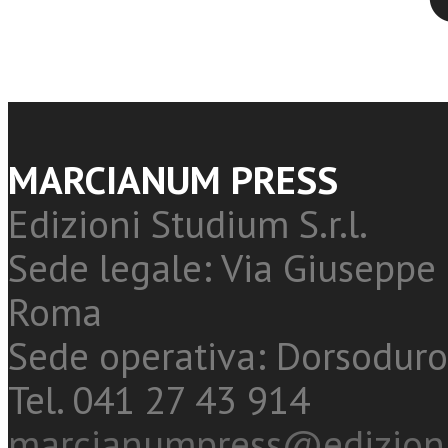
MARCIANUM PRESS
Edizioni Studium S.r.l.
Sede legale: Via Giuseppe 
Roma
Sede operativa: Dorsoduro
Tel. 041 27 43 914
marcianumpress@edizioni