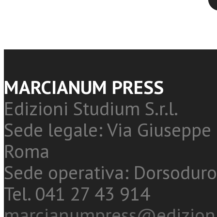
MARCIANUM PRESS
Edizioni Studium S.r.l.
Sede legale: Via Giuseppe 
Roma
Sede operativa: Dorsoduro
Tel. 041 27 43 914
marcianumpress@edizioni