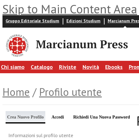
Skip to Main Content Area
Gruppo Editoriale Studium
Edizioni Studium
Marcianum Pre
Chi siamo
Catalogo
Riviste
Novità
Ebooks
Pro
Home
/
Profilo utente
Crea Nuovo Profilo
Accedi
Richiedi Una Nuova Password
Informazioni sul profilo utente