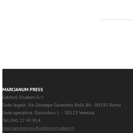
facebook
Twitter
MARCIANUM PRESS
Edizioni Studium S.r.l.
Sede legale: Via Giuseppe Gioachino Belli, 86 - 00193 Roma
Sede operativa: Dorsoduro 1 – 30123 Venezia
Tel. 041 27 43 914
marcianumpress@edizionistudium.it