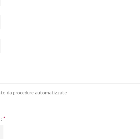
iato da procedure automatizzate
?:
*