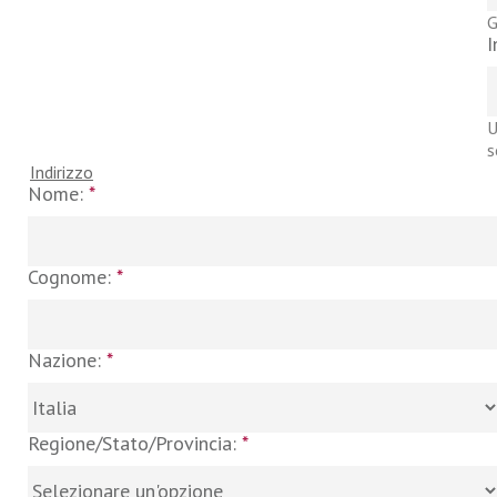
G
I
U
s
Indirizzo
Nome:
*
Cognome:
*
Nazione:
*
Regione/Stato/Provincia:
*