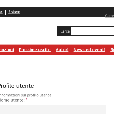
ss
Riviste
Carre
Cerca
mozioni
Prossime uscite
Autori
News ed eventi
R
Profilo utente
nformazioni sul profilo utente
Nome utente:
*