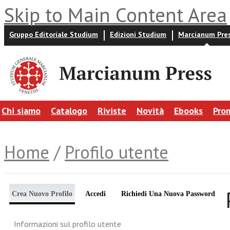
Skip to Main Content Area
Gruppo Editoriale Studium
Edizioni Studium
Marcianum Pre
Chi siamo
Catalogo
Riviste
Novità
Ebooks
Pro
Home
/
Profilo utente
Crea Nuovo Profilo
Accedi
Richiedi Una Nuova Password
Informazioni sul profilo utente