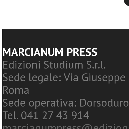
MARCIANUM PRESS
Edizioni Studium S.r.l.
Sede legale: Via Giuseppe 
Roma
Sede operativa: Dorsoduro
Tel. 041 27 43 914
marcianumpress@edizioni