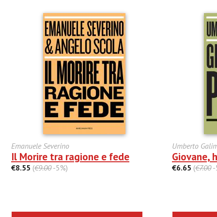
Emanuele Severino
Umberto Galim
Il Morire tra ragione e fede
Giovane, h
€8.55
(
€9.00
-5%)
€6.65
(
€7.00
-