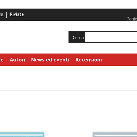
ss
Riviste
Panie
Cerca
te
Autori
News ed eventi
Recensioni