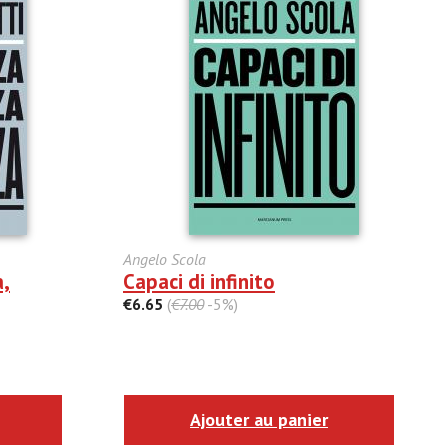
Angelo Scola
a,
Capaci di infinito
€6.65
(
€7.00
-5%)
Ajouter au panier