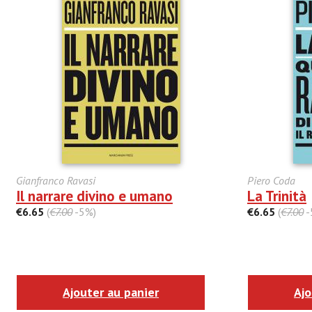
Gianfranco Ravasi
Piero Coda
Il narrare divino e umano
La Trinità
€6.65
(
€7.00
-5%)
€6.65
(
€7.00
-
Ajouter au panier
Ajo