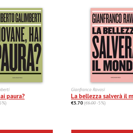
berti
Gianfranco Ravasi
ai paura?
La bellezza salverà il
5%)
€5.70
(
€6.00
-5%)