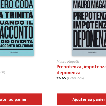
Mauro Magatti
Prepotenza, impotenz
deponenza
5%)
€6.65
(
€7.00
-5%)
uter au panier
Ajouter au panier