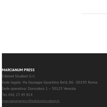
facebook
Twitter
MARCIANUM PRESS
Edizioni Studium S.r.l.
Sede legale: Via Giuseppe Gioachino Belli, 86 - 00193 Roma
Sede operativa: Dorsoduro 1 – 30123 Venezia
Tel. 041 27 43 914
marcianumpress@edizionistudium.it