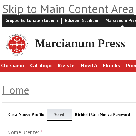
Skip to Main Content Area
Gruppo Editoriale Studium
Edizioni Studium
Marcianum Pre
Chi siamo
Catalogo
Riviste
Novità
Ebooks
Pro
Home
Crea Nuovo Profilo
Accedi
Richiedi Una Nuova Password
Nome utente:
*