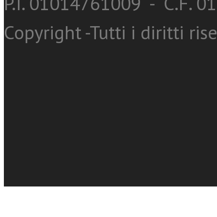
P.I. 01014761009 - C.F. 
Copyright -Tutti i diritti ris