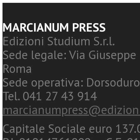
MARCIANUM PRESS
Edizioni Studium S.r.l.
Sede legale: Via Giuseppe 
Roma
Sede operativa: Dorsoduro
Tel. 041 27 43 914
marcianumpress@edizioni
Capitale Sociale euro 137.0