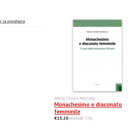
r la preghiera
Maria Chiara Marzolla
Monachesimo e diaconato
femminile
€15.20
(
€16.00
-5%)