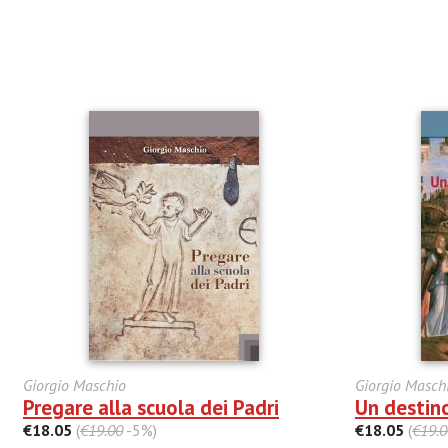
Giorgio Maschio
Giorgio Masch
Pregare alla scuola dei Padri
Un destino
€18.05
(
€19.00
-5%)
€18.05
(
€19.0