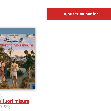
Ajouter au panier
io
 fuori misura
0
-5%)