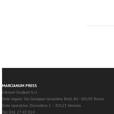
facebook
Twitter
MARCIANUM PRESS
Edizioni Studium S.r.l.
Sede legale: Via Giuseppe Gioachino Belli, 86 - 00193 Roma
Sede operativa: Dorsoduro 1 – 30123 Venezia
Tel. 041 27 43 914