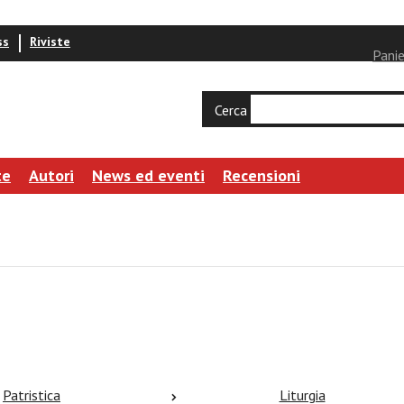
ss
Riviste
Panie
Cerca
te
Autori
News ed eventi
Recensioni
Patristica
Liturgia