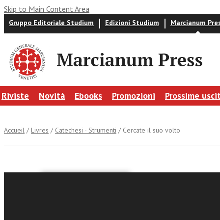
Skip to Main Content Area
Gruppo Editoriale Studium
Edizioni Studium
Marcianum Pre
Riviste
Novità
Ebooks
Promozioni
Prossime usci
Accueil
/
Livres
/
Catechesi - Strumenti
/ Cercate il suo volto
Giuseppe Zenti
Cercate i