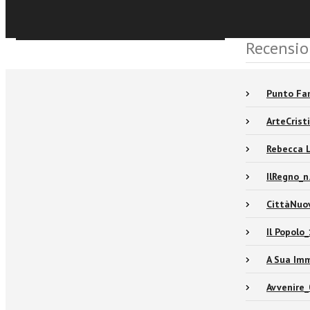
Sfoglia online
Recensio
Punto Fa
ArteCris
Rebecca L
IlRegno_n
CittàNuo
Il Popolo
A Sua Im
Avvenire