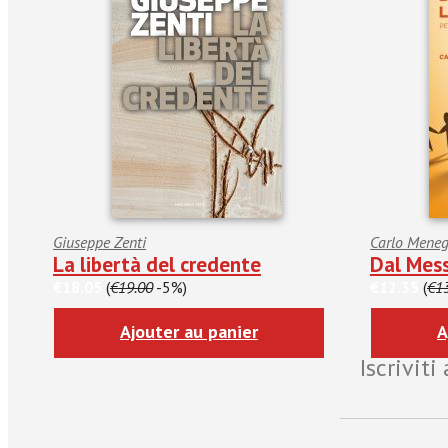
Giuseppe Zenti
Carlo Meneg
La libertà del credente
Dal Mess
€18.05
(
€19.00
-5%)
€12.35
(
€1
Ajouter au panier
A
Iscrivit