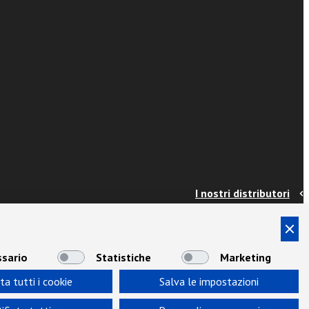
I nostri distributori
Contatti
Info e spedizioni
Termini e condizioni
sario
Statistiche
Marketing
Privacy
ta tutti i cookie
Salva le impostazioni
Area Docenti
Newsletter