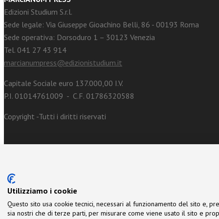
Edizioni Studium S.r.l.
Sede legale: Via Giuseppe Gioachino Belli, 86 - 00193 Roma
Sede operativa: Dorsoduro 1 – 30123 Venezia
Tel. 041 27 43 914
marcianumpress@edizionistudium.it
Capitale Sociale euro 137.000,00 I.V.
P.I. 01014761009 - C.F. 01786320588
Copyright -Tutti i diritti riservati
Utilizziamo i cookie
Questo sito usa cookie tecnici, necessari al funzionamento del sito e, pre
sia nostri che di terze parti, per misurare come viene usato il sito e prop