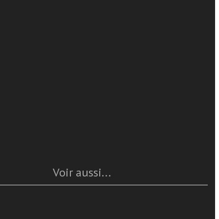
Giuseppe Zenti
a la tesi
, sua
en lire plus
. Eppure
rezione del
 a chiarire lo
Caratteristiche
Année
: 2014
Pages
: 252
ISBN
: 978-88-6512-245-7
Questo articolo è
disponible
Voir aussi...