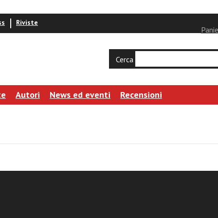
ss
Riviste
Panie
Cerca
te
Autori
News ed eventi
Recensioni
l suo volto