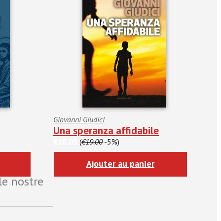
Giovanni Giudici
Una speranza affidabile
€18.05
(
€19.00
-5%)
Ajouter au panier
le nostre