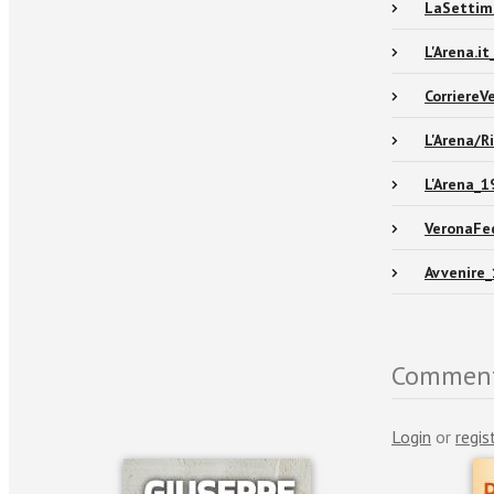
LaSettim
L'Arena.i
Corriere
L'Arena/
L'Arena_
VeronaFe
Avvenire
Comment
Login
or
regis