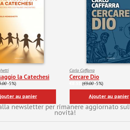
hetti
Carlo Caffarra
aggio la Catechesi
Cercare Dio
3.00
-5%)
€8.55
(
€9.00
-5%)
jouter au panier
Ajouter au panier
i alla newsletter per rimanere aggiornato sul
novità!