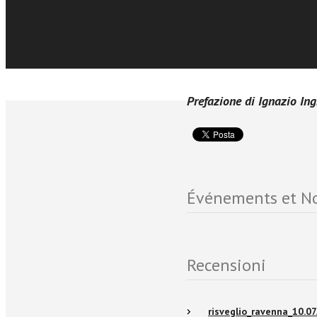
della vocazione; ne ha f
esistenza e nessuno più 
potente intercessione, a
Prefazione di Ignazio In
Événements et No
Recensioni
risveglio_ravenna_10.07