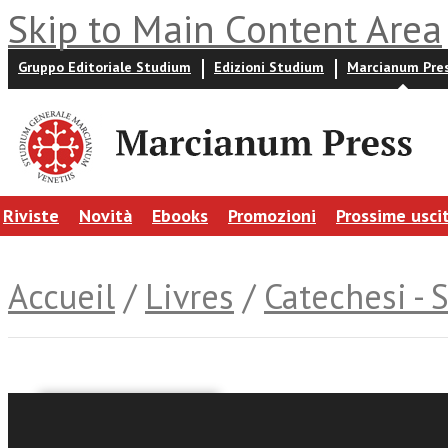
Skip to Main Content Area
Gruppo Editoriale Studium
Edizioni Studium
Marcianum Pre
Riviste
Novità
Ebooks
Promozioni
Prossime usci
Accueil
/
Livres
/
Catechesi - 
Mauro Piacenza