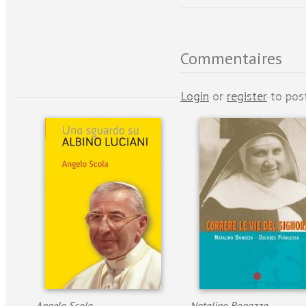
Commentaires
Login
or
register
to pos
Angelo Scola
Natalino Bonazza