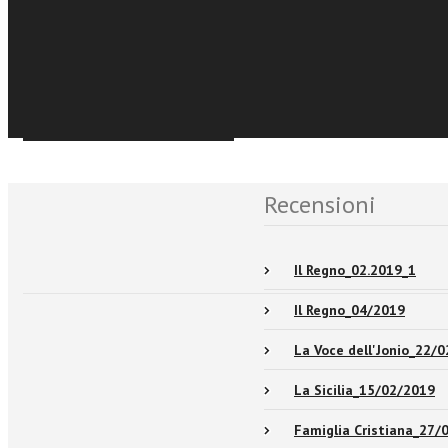
€10,99
Acquista Ebook
Événements et No
Sfoglia online
Recensioni
Il Regno_02.2019_1
Il Regno_04/2019
La Voce dell'Jonio_22/
La Sicilia_15/02/2019
Famiglia Cristiana_27/