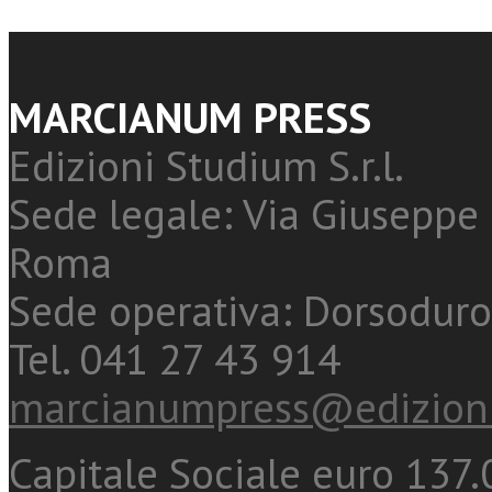
MARCIANUM PRESS
Edizioni Studium S.r.l.
Sede legale: Via Giuseppe 
Roma
Sede operativa: Dorsoduro
Tel. 041 27 43 914
marcianumpress@edizioni
Capitale Sociale euro 137.0