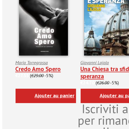
Mario Torregrossa
Giovanni Lajolo
Credo Amo Spero
Una Chiesa tra sfi
speranza
€27.55
(
€29.00
-5%)
€24.70
(
€26.00
-5%)
Ajouter au panier
Ajouter au p
Iscriviti
per riman