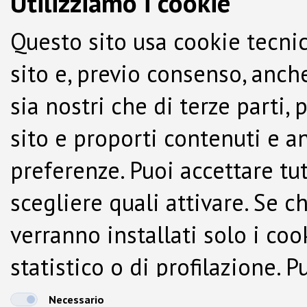
Utilizziamo i cookie
Questo sito usa cookie tecnic
sito e, previo consenso, anche
sia nostri che di terze parti,
sito e proporti contenuti e a
preferenze. Puoi accettare tutti
scegliere quali attivare. Se c
verranno installati solo i co
statistico o di profilazione.
dalla Cookie Policy.
Necessario