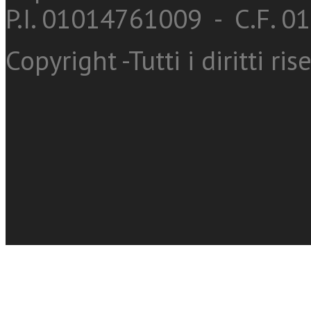
P.I. 01014761009 - C.F. 
Copyright -Tutti i diritti ris