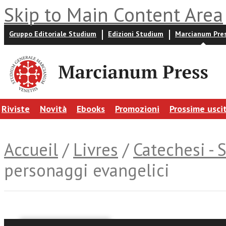
Skip to Main Content Area
Gruppo Editoriale Studium
Edizioni Studium
Marcianum Pre
Riviste
Novità
Ebooks
Promozioni
Prossime usci
Accueil
/
Livres
/
Catechesi - 
personaggi evangelici