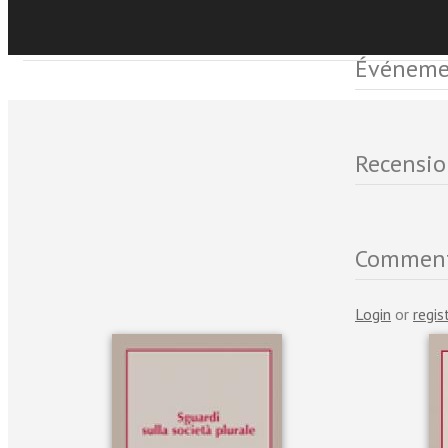
Événemen
Recensio
Comment
Login
or
regis