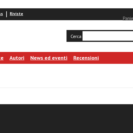
ss
Riviste
Panie
Cerca
te
Autori
News ed eventi
Recensioni
n
la ragione