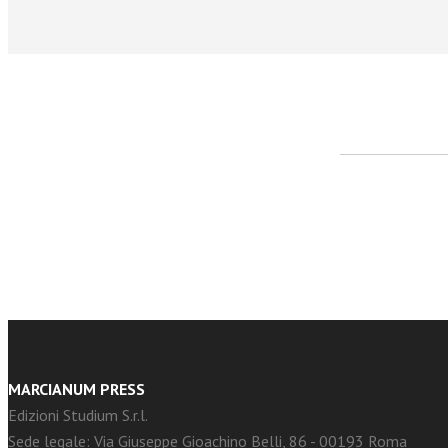
facebook
Twitter
MARCIANUM PRESS
Edizioni Studium S.r.l.
Sede legale: Via Giuseppe Gioachino Belli, 86 - 00193 Roma