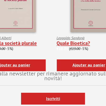
 Alberti
Leopoldo Sandonà
la società plurale
Quale Bioetica?
0.00
-5%)
€18.05
(
€19.00
-5%)
jouter au panier
Ajouter au panier
i alla newsletter per rimanere aggiornato sul
novità!
Iscriviti