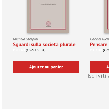
Michela Sterpini
Gabriel Richi
Sguardi sulla società plurale
Pensare 
€30.40
(
€32.00
-5%)
€19.00
(
€2
Ajouter au panier
A
Iscrivit