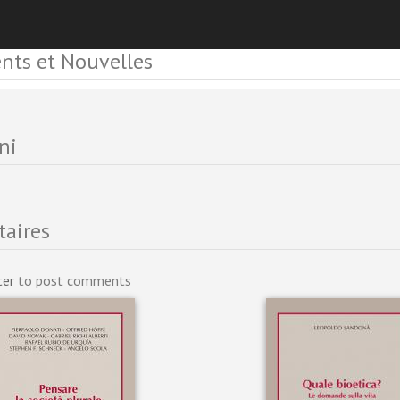
ts et Nouvelles
ni
aires
ter
to post comments