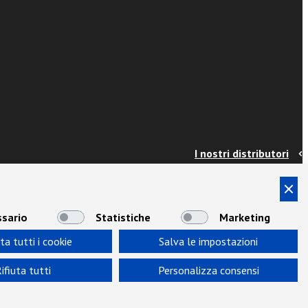
I nostri distributori
Contatti
Info e spedizioni
Termini e condizioni
sario
Statistiche
Marketing
Privacy
ta tutti i cookie
Salva le impostazioni
Area Docenti
Newsletter
ifiuta tutti
Personalizza consensi