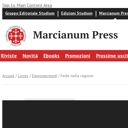
Skip to Main Content Area
Gruppo Editoriale Studium
Edizioni Studium
Marcianum Pre
Riviste
Novità
Ebooks
Promozioni
Prossime usci
Accueil
/
Livres
/
Empowerment
/ Fede nella ragione
Matteo Rampi
Fede nel