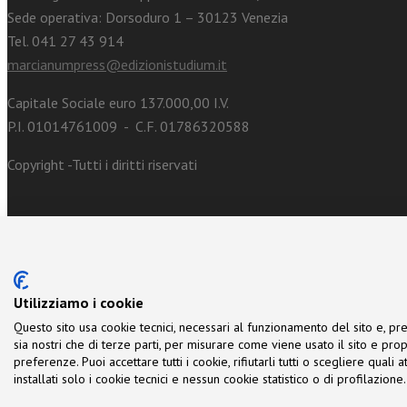
Sede operativa: Dorsoduro 1 – 30123 Venezia
Tel. 041 27 43 914
marcianumpress@edizionistudium.it
Capitale Sociale euro 137.000,00 I.V.
P.I. 01014761009 - C.F. 01786320588
Copyright -Tutti i diritti riservati
Utilizziamo i cookie
Questo sito usa cookie tecnici, necessari al funzionamento del sito e, pre
sia nostri che di terze parti, per misurare come viene usato il sito e prop
preferenze. Puoi accettare tutti i cookie, rifiutarli tutti o scegliere quali
installati solo i cookie tecnici e nessun cookie statistico o di profilazio