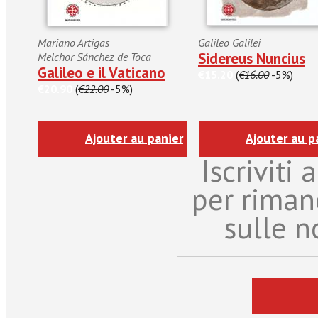
Mariano Artigas
Galileo Galilei
Sidereus Nuncius
Melchor Sánchez de Toca
Galileo e il Vaticano
€15.20
(
€16.00
-5%)
€20.90
(
€22.00
-5%)
Ajouter au panier
Ajouter au p
Iscriviti
per riman
sulle n