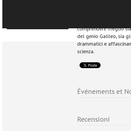
approvato.
L’analisi di alcuni aspe
culturali della Roma de
Sfoglia online
comprendere meglio sia 
del genio Galileo, sia g
drammatici e affascinant
scienza.
Événements et No
Recensioni