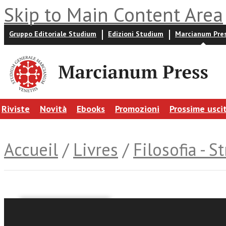
Skip to Main Content Area
Gruppo Editoriale Studium
Edizioni Studium
Marcianum Pre
Riviste
Novità
Ebooks
Promozioni
Prossime usci
Accueil
/
Livres
/
Filosofia - S
William R.Shea
Mariano Artigas