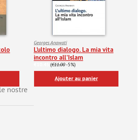
Georges Anawati
tolo
L'ultimo dialogo. La mia vita
incontro all'Islam
€10.45
(
€11.00
-5%)
Ajouter au panier
le nostre