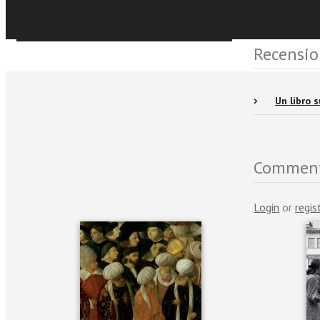
Sfoglia online
Recensio
Un libro 
Comment
Login
or
regis