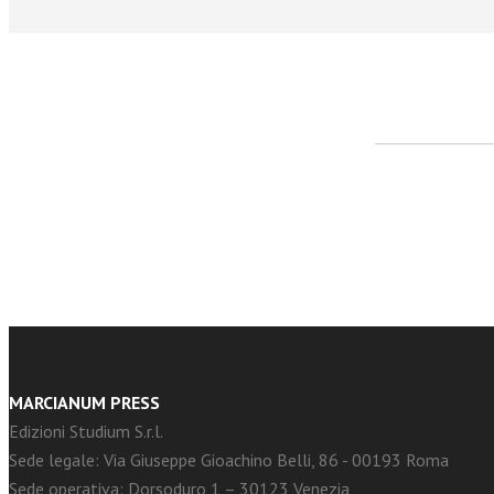
facebook
Twitter
MARCIANUM PRESS
Edizioni Studium S.r.l.
Sede legale: Via Giuseppe Gioachino Belli, 86 - 00193 Roma
Sede operativa: Dorsoduro 1 – 30123 Venezia