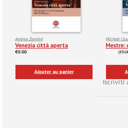
Andrea Zannini
Michele Cas
Venezia città aperta
Mestre: 
€0.00
€8.55
(
€9.0
Ajouter au panier
A
Iscrivit