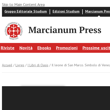
Skip to Main Content Area
Gruppo Editoriale Studium
Edizioni Studium
Marcianum Pre
Riviste
Novità
Ebooks
Promozioni
Prossime usci
Accueil
/
Livres
/
I Libri di Oasis
/ Il leone di San Marco. Simbolo di Vene
Il leone 