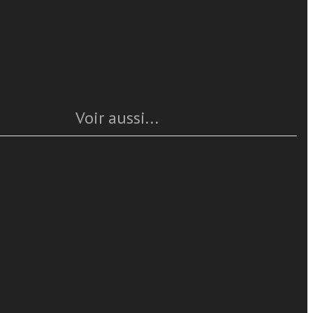
Caratteristiche
Année
: 2012
Pages
: 88
ISBN
: 978-88-6512-123-8
 questo viene
Questo articolo è
disponible
iene una
Voir aussi...
ha intessuto
ro, Anna