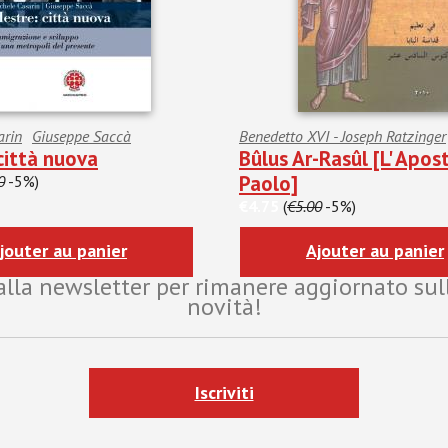
arin
Giuseppe Saccà
Benedetto XVI - Joseph Ratzinger
città nuova
Bûlus Ar-Rasûl [L' Apos
Paolo]
0
-5%)
€4.75
(
€5.00
-5%)
jouter au panier
Ajouter au panier
i alla newsletter per rimanere aggiornato sul
novità!
Iscriviti